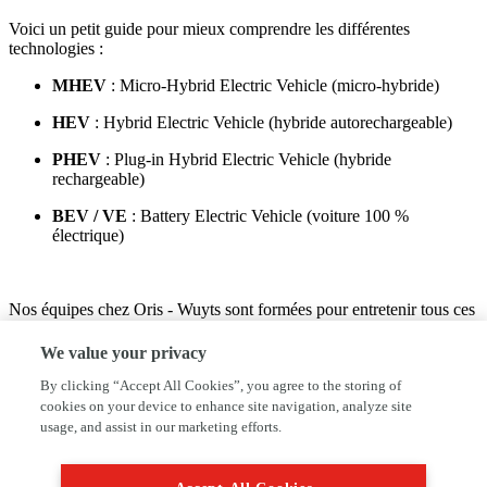
Voici un petit guide pour mieux comprendre les différentes
technologies :
MHEV
: Micro-Hybrid Electric Vehicle (micro-hybride)
HEV
: Hybrid Electric Vehicle (hybride autorechargeable)
PHEV
: Plug-in Hybrid Electric Vehicle (hybride
rechargeable)
BEV / VE
: Battery Electric Vehicle (voiture 100 %
électrique)
Nos équipes chez Oris - Wuyts sont formées pour entretenir tous ces
types de véhicules et assurer leur bon fonctionnement sur la durée.
We value your privacy
Pour toute question sur l’entretien de votre batterie ou pour un bilan
SoH, prenez rendez-vous chez Oris - Wuyts à Rijkevorsel. Nous
By clicking “Accept All Cookies”, you agree to the storing of
sommes là pour garantir la performance et la fiabilité de votre
cookies on your device to enhance site navigation, analyze site
voiture électrique.
usage, and assist in our marketing efforts.